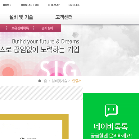
홈 > 설비및기술 >
인증서